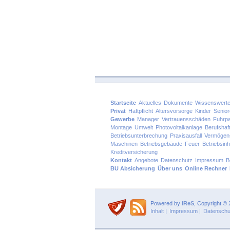
Startseite
Aktuelles
Dokumente
Wissenswert
Privat
Haftpflicht
Altersvorsorge
Kinder
Senio
Gewerbe
Manager
Vertrauensschäden
Fuhrp
Montage
Umwelt
Photovoltaikanlage
Berufshaft
Betriebsunterbrechung
Praxisausfall
Vermögen
Maschinen
Betriebsgebäude
Feuer
Betriebsinh
Kreditversicherung
Kontakt
Angebote
Datenschutz
Impressum
B
BU Absicherung
Über uns
Online Rechner
Powered by
IReS
, Copyright ©
Inhalt
|
Impressum
|
Datenschu