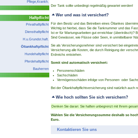
Pflege,Krankh.
Der Tank sollte unbedingt regelmäßig gewartet werden!
Wer und was ist versichert?
Haftpflicht
Für den Besitz und das Betreiben eines Öltankes übernim
Privathaftpflicht
Wichtig ist hierbei, dass Sie die Tanknummer und das Fa
Diensthaftpflicht
Ist er für Wartungsarbeiten gut erreichbar (überirdisch)?
Sind Gewässer, wie Flüsse oder Seen, in unmittelbarer N
H.u.Grundst.haft.
Sie als Versicherungsnehmer sind versichert bei eingetr
Öltankhaftpflicht
Versicherung alle Kosten, die durch Reinigung der vers
Hundehaftpflicht
Erdreichs entstehen.
Pferdehaftpflicht
Somit sind automatisch versichert:
Bauherren
Personenschäden
Sachschäden
Vermögensschäden infolge von Personen- oder Sach
Bei der Öltankhaftpflichtversicherung sind natürlich auch
Wie hoch sollten Sie sich versichern?
Denken Sie daran: Sie haften unbegrenzt mit Ihrem gesa
Wählen Sie die Versicherungssumme deshalb so hoch 
Euro.
Kontaktieren Sie uns