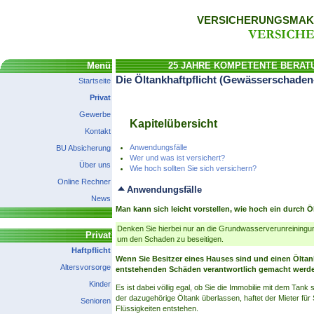
VERSICHERUNGSMAKL
Menü
25 JAHRE KOMPETENTE BERAT
Die Öltankhaftpflicht (Gewässerschaden-
Startseite
Privat
Gewerbe
Kapitelübersicht
Kontakt
Anwendungsfälle
BU Absicherung
Wer und was ist versichert?
Über uns
Wie hoch sollten Sie sich versichern?
Online Rechner
Anwendungsfälle
News
Man kann sich leicht vorstellen, wie hoch ein durch Ö
Denken Sie hierbei nur an die Grundwasserverunreiningu
Privat
um den Schaden zu beseitigen.
Haftpflicht
Wenn Sie Besitzer eines Hauses sind und einen Öltank
Altersvorsorge
entstehenden Schäden verantwortlich gemacht werd
Kinder
Es ist dabei völlig egal, ob Sie die Immobilie mit dem Ta
der dazugehörige Öltank überlassen, haftet der Mieter für
Senioren
Flüssigkeiten entstehen.