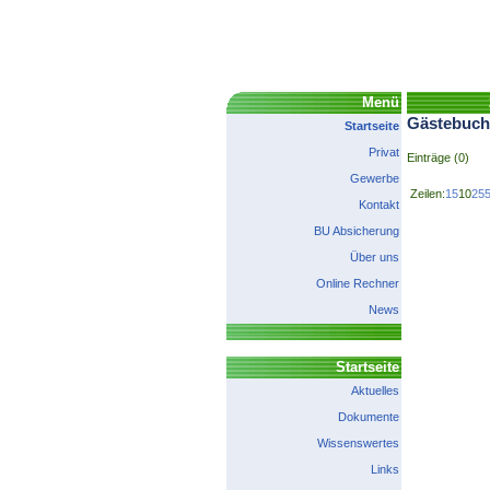
Menü
Gästebuch
Startseite
Privat
Einträge (0)
Gewerbe
Zeilen:
1
5
10
25
Kontakt
BU Absicherung
Über uns
Online Rechner
News
Startseite
Aktuelles
Dokumente
Wissenswertes
Links