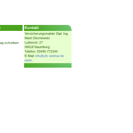
G
Kontakt
Versicherungsmakler Dipl. Ing.
Marit Olschewski
Lutherstr. 27
rag schreiben
06618 Naumburg
Telefon: 03445-772244
E-Mail:
info@ufs-weimar.de
mehr...