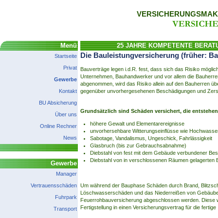
VERSICHERUNGSMAKL
Menü
25 JAHRE KOMPETENTE BERAT
Die Bauleistungversicherung (früher: 
Startseite
Privat
Bauverträge legen i.d.R. fest, dass sich das Risiko mög
Unternehmen, Bauhandwerker und vor allem die Bauherren (
Gewerbe
abgenommen, wird das Risiko allein auf den Bauherren üb
Kontakt
gegenüber unvorhergesehenen Beschädigungen und Zers
BU Absicherung
Grundsätzlich sind Schäden versichert, die entstehen
Über uns
höhere Gewalt und Elementarereignisse
Online Rechner
unvorhersehbare Witterungseinflüsse wie Hochwasser,
News
Sabotage, Vandalismus, Ungeschick, Fahrlässigkeit
Glasbruch (bis zur Gebrauchsabnahme)
Diebstahl von fest mit dem Gebäude verbundener Best
Diebstahl von in verschlossenen Räumen gelagerten 
Gewerbe
Manager
Vertrauensschäden
Um während der Bauphase Schäden durch Brand, Blitzschl
Löschwasserschäden und das Niederreißen von Gebäuben
Fuhrpark
Feuerrohbauversicherung abgeschlossen werden. Diese wi
Fertigstellung in einen Versicherungsvertrag für die fertig
Transport