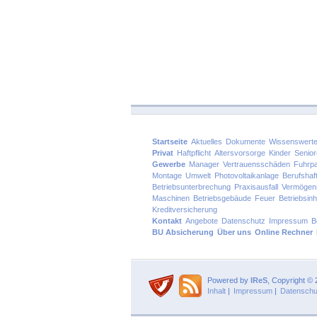
Startseite
Aktuelles
Dokumente
Wissenswert
Privat
Haftpflicht
Altersvorsorge
Kinder
Senio
Gewerbe
Manager
Vertrauensschäden
Fuhrp
Montage
Umwelt
Photovoltaikanlage
Berufshaft
Betriebsunterbrechung
Praxisausfall
Vermögen
Maschinen
Betriebsgebäude
Feuer
Betriebsinh
Kreditversicherung
Kontakt
Angebote
Datenschutz
Impressum
B
BU Absicherung
Über uns
Online Rechner
Powered by
IReS
, Copyright ©
Inhalt
|
Impressum
|
Datenschu