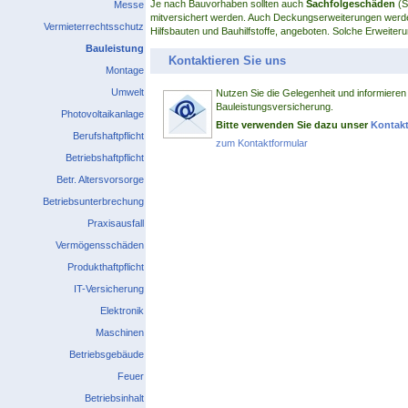
Je nach Bauvorhaben sollten auch
Sachfolgeschäden
(S
Messe
mitversichert werden. Auch Deckungserweiterungen werde
Vermieterrechtsschutz
Hilfsbauten und Bauhilfstoffe, angeboten. Solche Erweiterun
Bauleistung
Kontaktieren Sie uns
Montage
Umwelt
Nutzen Sie die Gelegenheit und informieren 
Bauleistungsversicherung.
Photovoltaikanlage
Bitte verwenden Sie dazu unser
Kontakt
Berufshaftpflicht
zum Kontaktformular
Betriebshaftpflicht
Betr. Altersvorsorge
Betriebsunterbrechung
Praxisausfall
Vermögensschäden
Produkthaftpflicht
IT-Versicherung
Elektronik
Maschinen
Betriebsgebäude
Feuer
Betriebsinhalt