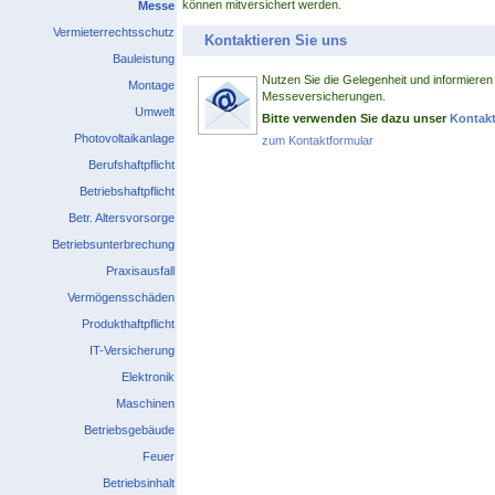
können mitversichert werden.
Messe
Vermieterrechtsschutz
Kontaktieren Sie uns
Bauleistung
Nutzen Sie die Gelegenheit und informieren 
Montage
Messeversicherungen.
Umwelt
Bitte verwenden Sie dazu unser
Kontakt
Photovoltaikanlage
zum Kontaktformular
Berufshaftpflicht
Betriebshaftpflicht
Betr. Altersvorsorge
Betriebsunterbrechung
Praxisausfall
Vermögensschäden
Produkthaftpflicht
IT-Versicherung
Elektronik
Maschinen
Betriebsgebäude
Feuer
Betriebsinhalt