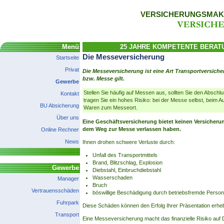
VERSICHERUNGSMAKL
Menü
25 JAHRE KOMPETENTE BERAT
Die Messeversicherung
Startseite
Privat
Die Messeversicherung ist eine Art Transportversich
bzw. Messe gilt.
Gewerbe
Stellen Sie häufig auf Messen aus, sollten Sie den Abschl
Kontakt
tragen Sie ein hohes Risiko: bei der Messe selbst, beim 
BU Absicherung
Waren zum Messeort.
Über uns
Eine Geschäftsversicherung bietet keinen Versicher
dem Weg zur Messe verlassen haben.
Online Rechner
News
Ihnen drohen schwere Verluste durch:
Unfall des Transportmittels
Brand, Blitzschlag, Explosion
Gewerbe
Diebstahl, Einbruchdiebstahl
Wasserschaden
Manager
Bruch
Vertrauensschäden
böswillige Beschädigung durch betriebsfremde Perso
Fuhrpark
Diese Schäden können den Erfolg Ihrer Präsentation erheb
Transport
Eine Messeversicherung macht das finanzielle Risiko auf 