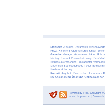
Startseite
Aktuelles
Dokumente
Wissenswert
Privat
Haftpflicht
Altersvorsorge
Kinder
Senio
Gewerbe
Manager
Vertrauensschäden
Fuhrp
Montage
Umwelt
Photovoltaikanlage
Berufshaft
Betriebsunterbrechung
Praxisausfall
Vermögen
Maschinen
Betriebsgebäude
Feuer
Betriebsinh
Kreditversicherung
Kontakt
Angebote
Datenschutz
Impressum
B
BU Absicherung
Über uns
Online Rechner
Powered by
IReS
, Copyright ©
Inhalt
|
Impressum
|
Datenschu